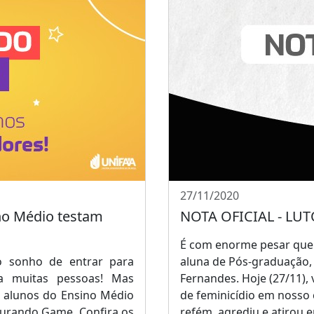
27/11/2020
no Médio testam
NOTA OFICIAL - LU
É com enorme pesar que
 sonho de entrar para
aluna de Pós-graduação, 
a muitas pessoas! Mas
Fernandes. Hoje (27/11),
 alunos do Ensino Médio
de feminicídio em noss
turando Game. Confira os
refém, agrediu e atirou