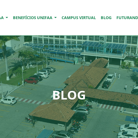
AA
BENEFÍCIOS UNIFAA
CAMPUS VIRTUAL
BLOG
FUTURAN
BLOG