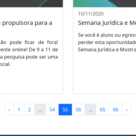
10/11/2020
 propulsora para a
Semana Jurídica e Mo
Se você é aluno ou egres
ão pode ficar de fora!
perder esta oportunidad
nte online! De 9 a 11 de
Semana Jurídica e Mostra 
a pesquisa pode ser uma
cial.
‹
1
2
...
54
55
56
...
65
66
›