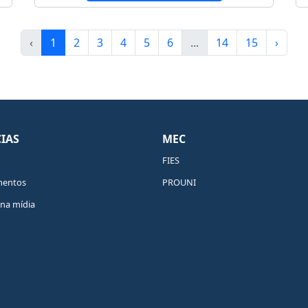
‹
1
2
3
4
5
6
...
14
15
›
IAS
MEC
FIES
mentos
PROUNI
na mídia