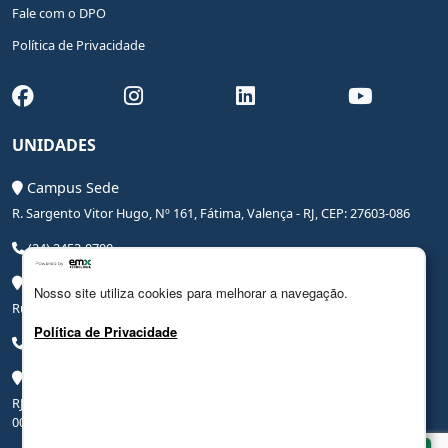
Fale com o DPO
Política de Privacidade
UNIDADES
Campus Sede
R. Sargento Vitor Hugo, Nº 161, Fátima, Valença - RJ, CEP: 27603-086
(24) 2453-0700
Campus Saúde
Nosso site utiliza cookies para melhorar a navegação.
Rua Coronel Leite Pinto, Nº 20, Centro, Valença - RJ, CEP: 27600-000
Política de Privacidade
(24) 3206-0090
Campus Hospital Veterinário Escola
RJ-145, Rodovia Benjamin Ielpo, Nº 20510, Valença - RJ, CEP: 27600-
000