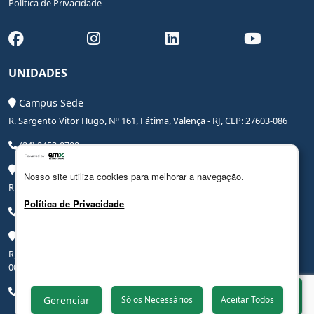
Política de Privacidade
UNIDADES
Campus Sede
R. Sargento Vitor Hugo, Nº 161, Fátima, Valença - RJ, CEP: 27603-086
(24) 2453-0700
Campus Saúde
Nosso site utiliza cookies para melhorar a navegação.
Rua Coronel Leite Pinto, Nº 20, Centro, Valença - RJ, CEP: 27600-000
Política de Privacidade
(24) 3206-0090
Campus Hospital Veterinário Escola
RJ-145, Rodovia Benjamin Ielpo, Nº 20510, Valença - RJ, CEP: 27600-
000
(24) 2453-0700
Whatsapp
Gerenciar
Só os Necessários
Aceitar Todos