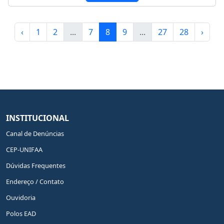
‹
1
2
...
7
8
9
...
27
28
›
INSTITUCIONAL
Canal de Denúncias
CEP-UNIFAA
Dúvidas Frequentes
Endereço / Contato
Ouvidoria
Polos EAD