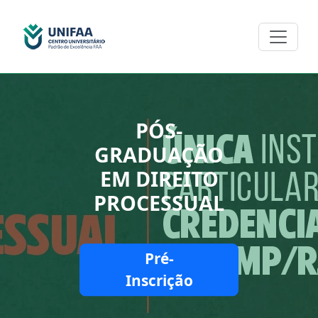
PÓS-
GRADUAÇÃO
EM DIREITO
PROCESSUAL
Pré-
Inscrição